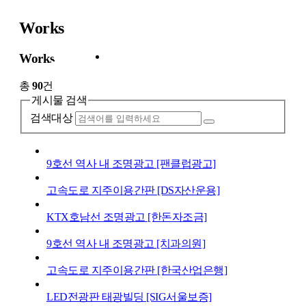
Works
Works
Contact
Works
총
90
건
게시물 검색
검색대상
9호선 역사 내 조명광고 [팬클럽광고]
고속도로 지주이용간판 [DS자산운용]
KTX호남선 조명광고 [한돈자조금]
9호선 역사 내 조명광고 [치과의원]
고속도로 지주이용간판 [한국산업은행]
LED전광판 태광빌딩 [SIG서울보증]