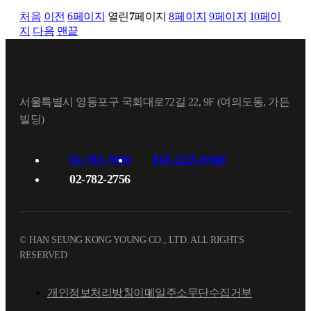
처음
이전
6
페이지
열린
7
페이지
8
페이지
9
페이지
10
페이
지
다음
맨끝
서울특별시 영등포구 국회대로72길 22, 9F (여의도동, 가든
빌딩)
02-783-7008
010-2225-0588
02-782-2756
© HAN SEUNG KONG YOUNG CO., LTD. ALL RIGHTS
RESERVED
개인정보처리방침
이메일주소무단수집거부