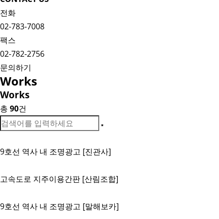
전화
02-783-7008
팩스
02-782-2756
문의하기
Works
Works
총
90
건
9호선 역사 내 조명광고 [진관사]
고속도로 지주이용간판 [산림조합]
9호선 역사 내 조명광고 [말해보카]