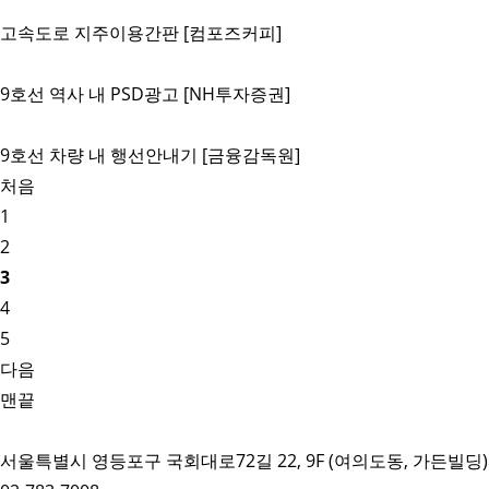
고속도로 지주이용간판 [컴포즈커피]
9호선 역사 내 PSD광고 [NH투자증권]
9호선 차량 내 행선안내기 [금융감독원]
처음
1
2
3
4
5
다음
맨끝
서울특별시 영등포구 국회대로72길 22, 9F (여의도동, 가든빌딩)