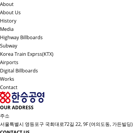
About
About Us
History
Media
Highway Billboards
Subway
Korea Train Exprss(KTX)
Airports
Digital Billboards
Works
Contact
OUR ADDRESS
주소
서울특별시 영등포구 국회대로72길 22, 9F (여의도동, 가든빌딩)
CONTACT US