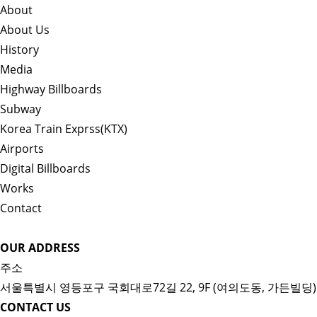
About
About Us
History
Media
Highway Billboards
Subway
Korea Train Exprss(KTX)
Airports
Digital Billboards
Works
Contact
OUR ADDRESS
주소
서울특별시 영등포구 국회대로72길 22, 9F (여의도동, 가든빌딩)
CONTACT US