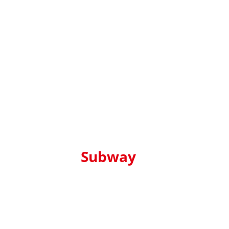
Highway
Korea Train
Subway
Billboards
Exprss(KTX)